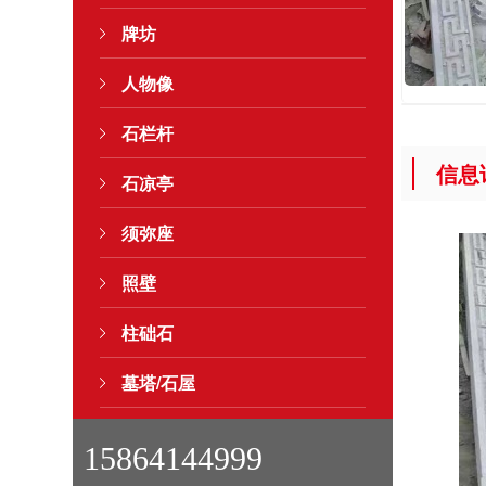
牌坊
人物像
石栏杆
信息
石凉亭
须弥座
照壁
柱础石
墓塔/石屋
15864144999