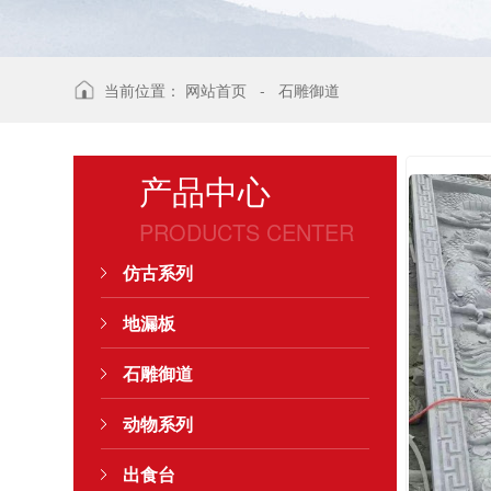
当前位置：
网站首页
-
石雕御道
产品中心
PRODUCTS CENTER
仿古系列
地漏板
石雕御道
动物系列
出食台