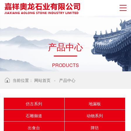
产
品
中
心
PRODUCTS
当前位置：
网站首页
-
产品中心
仿古系列
地漏板
石雕御道
动物系列
出食台
牌坊