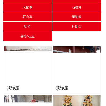
人物像
石栏杆
石凉亭
须弥座
照壁
柱础石
墓塔/石屋
须弥座
须弥座