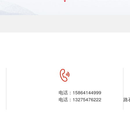
电话：15864144999
电话：13275476222
路