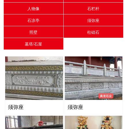
人物像
石栏杆
石凉亭
须弥座
照壁
柱础石
墓塔/石屋
须弥座
须弥座