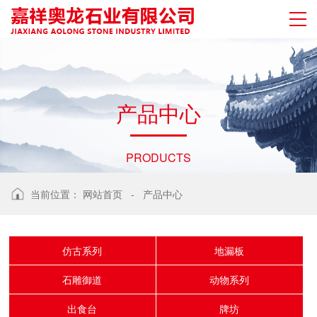
产
品
中
心
PRODUCTS
当前位置：
网站首页
-
产品中心
仿古系列
地漏板
石雕御道
动物系列
出食台
牌坊