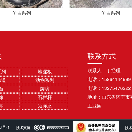
仿古系列
仿古系列
联系方式
示
联系人：丁经理
系列
地漏板
电话：15864144999
御道
动物系列
电话：13275476222
台
牌坊
地址：山东省济宁市
像
石栏杆
亭
须弥座
工业园
3号-1