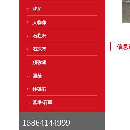
牌坊
人物像
石栏杆
信息
石凉亭
须弥座
照壁
柱础石
墓塔/石屋
15864144999