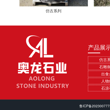
仿古系列
产品展
仿古
石雕
出食
人物
石凉
鲁ICP备202300777