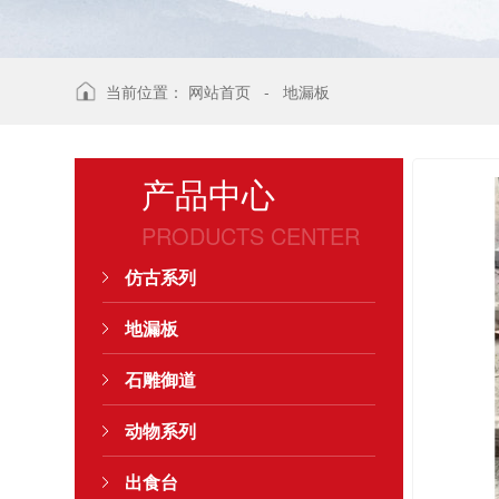
当前位置：
网站首页
-
地漏板
产品中心
PRODUCTS CENTER
仿古系列
地漏板
石雕御道
动物系列
出食台