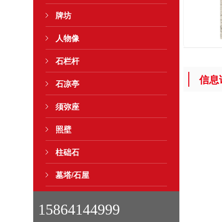
牌坊
人物像
石栏杆
信息
石凉亭
须弥座
照壁
柱础石
墓塔/石屋
15864144999