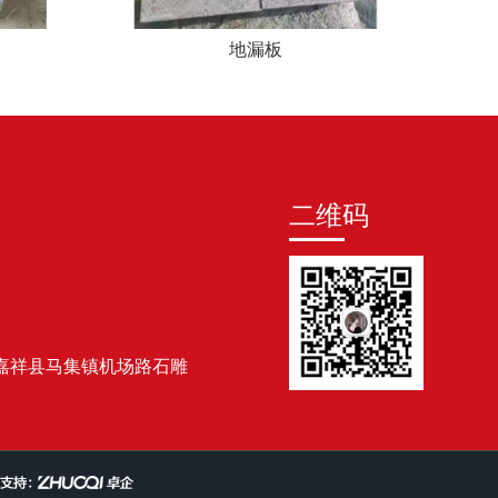
地漏板
二维码
嘉祥县马集镇机场路石雕