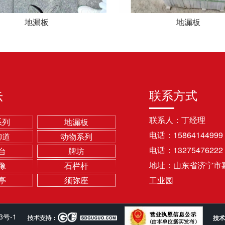
地漏板
地漏板
联系方式
示
联系人：丁经理
系列
地漏板
电话：15864144999
御道
动物系列
电话：13275476222
台
牌坊
地址：山东省济宁市
像
石栏杆
亭
须弥座
工业园
3号-1